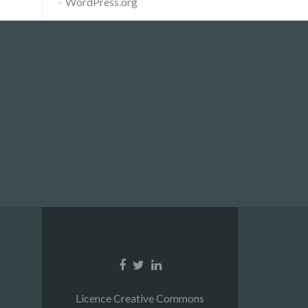
WordPress.org
Facebook
Twitter
Linkedin
link
link
link
Licence Creative Commons