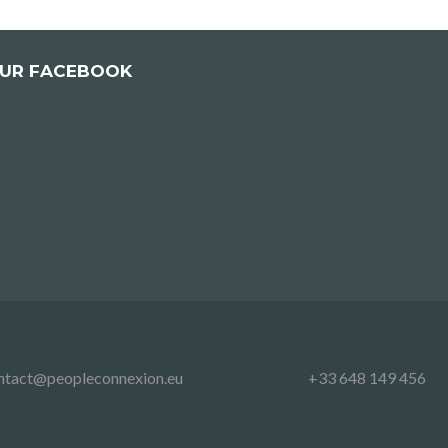
SUR FACEBOOK
ntact@peopleconnexion.eu
+33 648 149 456