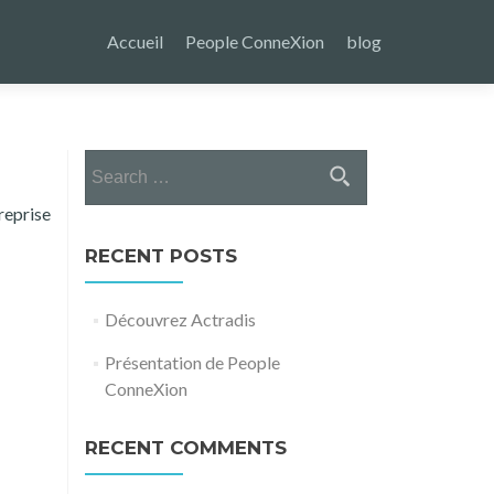
Skip
to
Accueil
People ConneXion
blog
content
Search
for:
reprise
RECENT POSTS
Découvrez Actradis
Présentation de People
ConneXion
RECENT COMMENTS